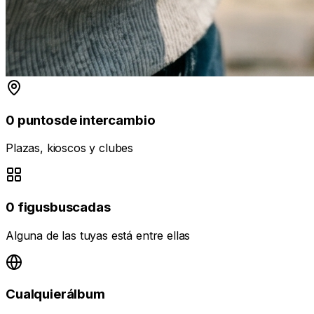
0
puntos
de intercambio
Plazas, kioscos y clubes
0
figus
buscadas
Alguna de las tuyas está entre ellas
Cualquier
álbum