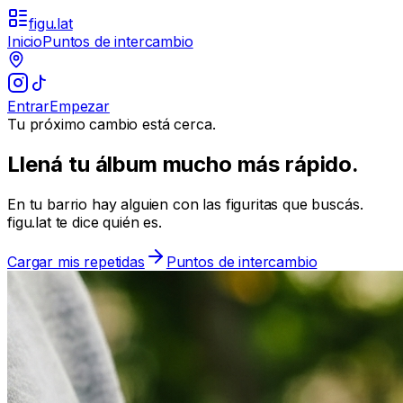
figu.lat
Inicio
Puntos de intercambio
Entrar
Empezar
Tu próximo cambio está cerca.
Llená tu álbum mucho más rápido.
En tu barrio hay alguien con las figuritas que buscás.
figu.lat
te dice quién es.
Cargar mis repetidas
Puntos de intercambio